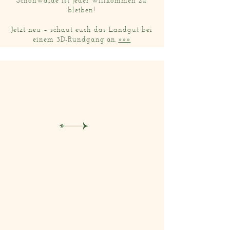
Schönwalde ist jeder willkommen zu
bleiben!
Jetzt neu – schaut euch das Landgut bei
einem 3D-Rundgang
an.
»»»
u