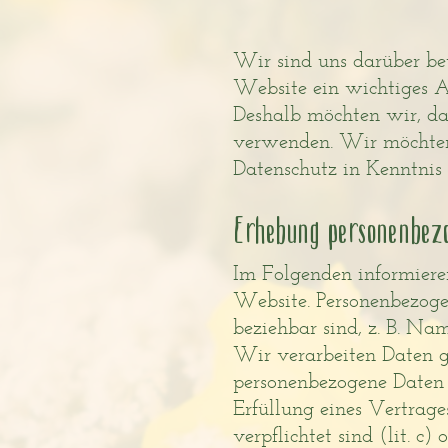
Wir sind uns darüber bew
Website ein wichtiges An
Deshalb möchten wir, da
verwenden. Wir möchten
Datenschutz in Kenntnis 
Erhebung personenbez
Im Folgenden informiere
Website. Personenbezogen
beziehbar sind, z. B. Na
Wir verarbeiten Daten ge
personenbezogene Daten n
Erfüllung eines Vertrage
verpflichtet sind (lit. c)