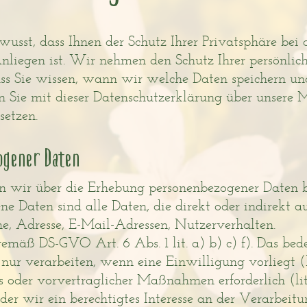
usst, dass Ihnen der Schutz Ihrer Privatsphäre bei 
liegen ist. Wir nehmen den Schutz Ihrer persönlich
ss Sie wissen, wann wir welche Daten speichern un
 Sie mit dieser Datenschutzerklärung über unser
setzen.
ogener Daten
n wir über die Erhebung personenbezogener Daten 
e Daten sind alle Daten, die direkt oder indirekt au
me, Adresse, E-Mail-Adressen, Nutzerverhalten.
mäß DS-GVO Art. 6 Abs. 1 lit. a) b) c) f). Das bede
ur verarbeiten, wenn eine Einwilligung vorliegt (li
s oder vorvertraglicher Maßnahmen erforderlich (lit.
 oder wir ein berechtigtes Interesse an der Verarbeitun