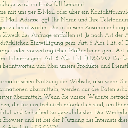
ndlage wird im Einzelfall benannt.
me mit uns per E-Mail oder über ein Kontaktformul
e E-Mail-Adresse, ggf. Ihr Name und Ihre Telefonn
agen zu beantworten. Die in diesem Zusammenhang 
 Zweck der Anfrage entfallen ist. Je nach Art der 
sdrücklichen Einwilligung gem. Art. 6 Abs. 1 lit. 
trages oder vorvertraglicher Maßnahmen gem. Art. 6
en Interesse gem. Art. 6 Abs. 1 lit. f) DSGVO. Das ber
u beantworten und über unsere Produkte und Dienst
nformatorischen Nutzung der Website, also wenn Sie s
formationen übermitteln, werden nur die Daten erho
erver übermittelt. Wenn Sie unsere Website betrac
ben, die für uns technisch erforderlich sind, um Ihn
lität und Sicherheit zu gewährleisten. Die Weiterle
n Browser und ist bei der Nutzung des Internets die
 6 Abs. 1 lit. f DS-GVO):