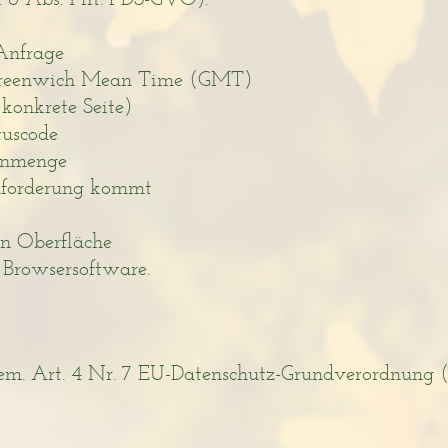
Anfrage
 Greenwich Mean Time (GMT)
konkrete Seite)
tuscode
tenmenge
nforderung kommt
en Oberfläche
 Browsersoftware.
em. Art. 4 Nr. 7 EU-Datenschutz-Grundverordnun