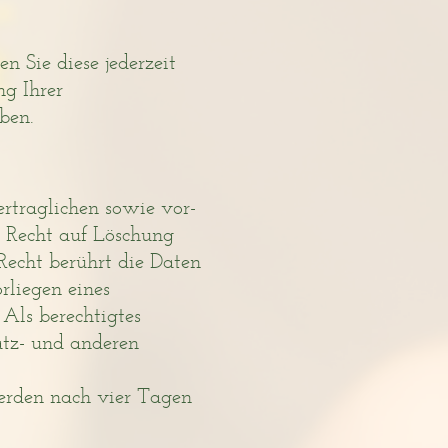
n Sie diese jederzeit
ng Ihrer
ben.
ertraglichen sowie vor-
hr Recht auf Löschung
echt berührt die Daten
rliegen eines
 Als berechtigtes
atz- und anderen
 werden nach vier Tagen