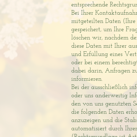
entsprechende Rechtsgru
Bei Ihrer Kontaktaufnah
mitgeteilten Daten (Ihr
gespeichert, um Ihre Fr
löschen wir, nachdem der
diese Daten mit Ihrer au
und Erfüllung eines Ver
oder bei einem berechtigt
dabei darin, Anfragen z
informieren.
Bei der ausschließlich i
oder uns anderweitig In
den von uns genutzten S
die folgenden Daten erho
anzuzeigen und die Stabi
automatisiert durch Ihre
(Rechtsgrundlage ist Art.