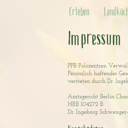
Erleben
Landküc
Impressum
PPB Polozentren Verwa
Persönlich haftender Ge
vertreten durch Dr. Ing
Amtsgericht Berlin Char
HRB 104272 B
Dr. Ingeborg Schwenger