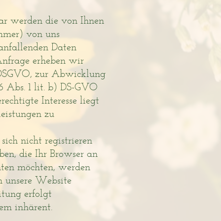
ar werden die von Ihnen
ummer) von uns
anfallenden Daten
Anfrage erheben wir
a) DSGVO, zur Abwicklung
 Abs. 1 lit. b) DS-GVO
echtigte Interesse liegt
leistungen zu
ich nicht registrieren
ben, die Ihr Browser an
hten möchten, werden
en unsere Website
itung erfolgt
sem inhärent.