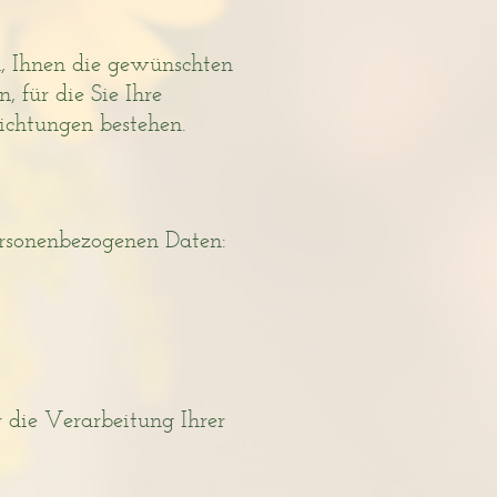
, Ihnen die gewünschten
 für die Sie Ihre
lichtungen bestehen.
personenbezogenen Daten:
 die Verarbeitung Ihrer