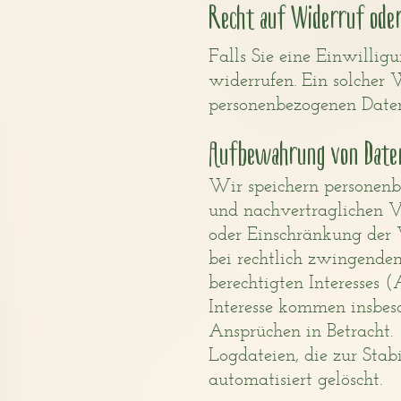
Recht auf Widerruf oder
Falls Sie eine Einwilligu
widerrufen. Ein solcher 
personenbezogenen Daten
Aufbewahrung von Date
Wir speichern personenbe
und nachvertraglichen Ve
oder Einschränkung der 
bei rechtlich zwingenden
berechtigten Interesses (
Interesse kommen insbes
Ansprüchen in Betracht.
Logdateien, die zur Stab
automatisiert gelöscht.