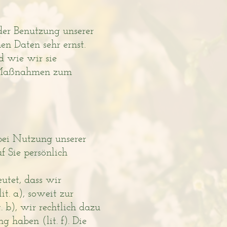
der Benutzung unserer
en Daten sehr ernst.
d wie wir sie
e Maßnahmen zum
bei Nutzung unserer
f Sie persönlich
utet, dass wir
t. a), soweit zur
 b), wir rechtlich dazu
g haben (lit. f). Die