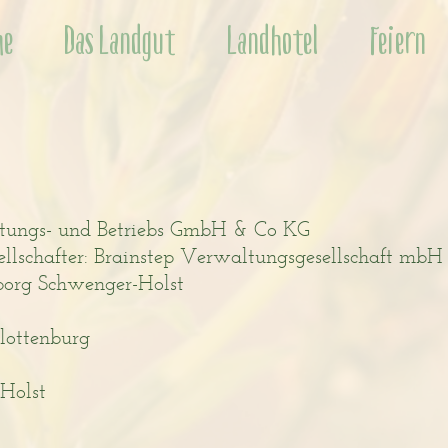
he
Das Landgut
Landhotel
Feiern
ltungs- und Betriebs GmbH & Co KG
sellschafter: Brainstep Verwaltungsgesellschaft mbH
eborg Schwenger-Holst
lottenburg
-Holst