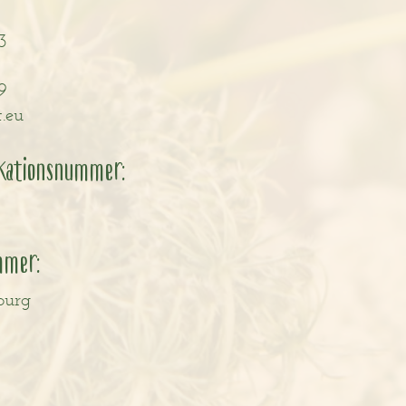
3
9
.eu
kationsnummer:
mmer:
burg