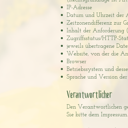
IP-Adresse
Datum und Uhrzeit der 
Zeitzonendifferenz zur
Inhalt der Anforderung (
Zugriffsstatus/HTTP-Sta
jeweils übertragene Da
Website, von der die A
Browser
Betriebssystem und dess
Sprache und Version der
Verantwortlicher
Den Verantwortlichen g
Sie bitte dem Impressum.