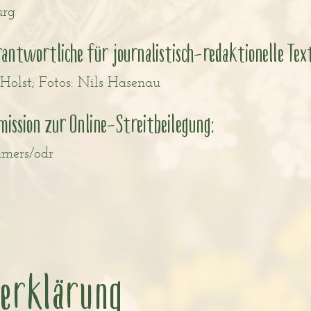
urg
ntwortliche für journalistisch-redaktionelle Text
Holst; Fotos: Nils Hasenau
ssion zur Online-Streitbeilegung:
umers/odr
zerklärung