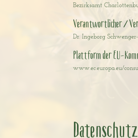
Bezirksamt Charlottenb
Verantwortlicher / Vera
Dr. Ingeborg Schwenger-
Plattform der EU-Kommi
www.ec.europa.eu/cons
Datenschut