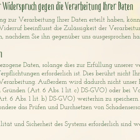
 Widerspruch gegen die Verarbeitung Ihrer Daten
ng zur Verarbeitung Ihrer Daten erteilt haben, könne
Widerruf beeinflusst die Zulässigkeit der Verarbeitu
, nachdem Sie ihn gegenüber uns ausgesprochen ha
n
zogene Daten, solange dies zur Erfüllung unserer v
rpflichtungen erforderlich ist. Dies berührt nicht I
Verarbeitung. Außerdem wird dadurch nicht unser R
 Gründen (Art. 6 Abs. 1 lit. c) DS-GVO) oder bei Vo
Art. 6 Abs. 1 lit. b) DS-GVO) weiterhin zu speichern.
ondere das Prüfen und Durchsetzen von Schadensers
ilität und Sicherheit des Systems erforderlich sind