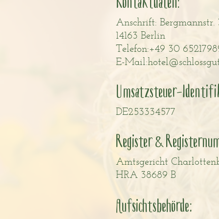
Kontaktdaten:
Anschrift: Bergmannstr. 
14163 Berlin
Telefon:+49 30 6521798
E-Mail:
hotel@schlossgut
Umsatzsteuer-Identifi
DE253334577
Register & Registernu
Amtsgericht Charlotten
HRA 38689 B
:
Aufsichtsbehörde