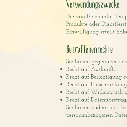
Verwendungszwecke
Die von Ihnen erfassten
Produkte oder Dienstleis
Einwilligung erteilt hab
Betroffenenrechte
Sie haben gegenüber uns 
Recht auf Auskunft,
Recht auf Berichtigung o
Recht auf Einschränkung
Recht auf Widerspruch g
Recht auf Datenübertragb
Sie haben zudem das Rech
personenbezogenen Daten