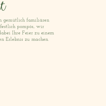
ut
m gemütlich familiären
festlich pompös, wir
dabei Ihre Feier zu einem
en Erlebnis zu machen.