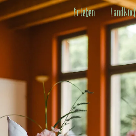
Erleben
Landküc