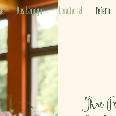
he
Das Landgut
Landhotel
Feiern
Ihre Fe